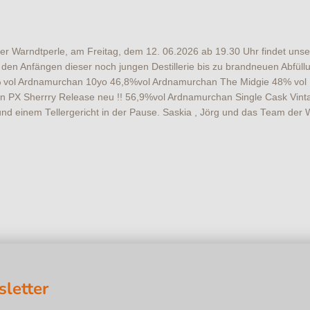
r Warndtperle, am Freitag, dem 12. 06.2026 ab 19.30 Uhr findet unser 
den Anfängen dieser noch jungen Destillerie bis zu brandneuen Abfüll
% vol Ardnamurchan 10yo 46,8%vol Ardnamurchan The Midgie 48% vol 
PX Sherrry Release neu !! 56,9%vol Ardnamurchan Single Cask Vinta
und einem Tellergericht in der Pause. Saskia , Jörg und das Team der 
letter