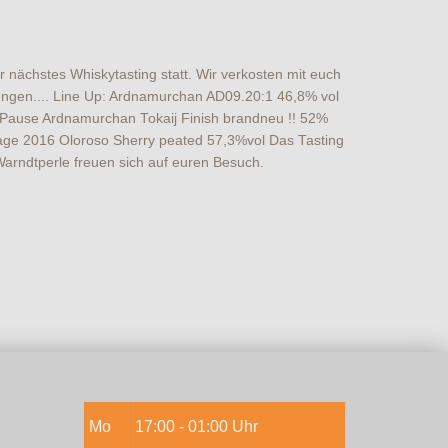
nächstes Whiskytasting statt. Wir verkosten mit euch
ungen.... Line Up: Ardnamurchan AD09.20:1 46,8% vol
Pause Ardnamurchan Tokaij Finish brandneu !! 52%
ge 2016 Oloroso Sherry peated 57,3%vol Das Tasting
Warndtperle freuen sich auf euren Besuch.
Mo
17:00 - 01:00 Uhr