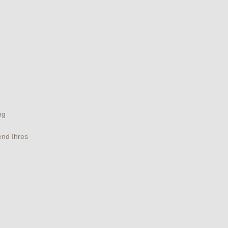
ng
end Ihres