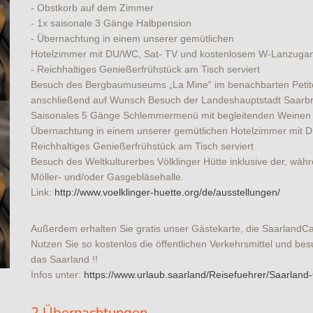
- Obstkorb auf dem Zimmer
- 1x saisonale 3 Gänge Halbpension
- Übernachtung in einem unserer gemütlichen
Hotelzimmer mit DU/WC, Sat- TV und kostenlosem W-Lanzuga
- Reichhaltiges Genießerfrühstück am Tisch serviert
Besuch des Bergbaumuseums „La Mine“ im benachbarten Petite
anschließend auf Wunsch Besuch der Landeshauptstadt Saarb
Saisonales 5 Gänge Schlemmermenü mit begleitenden Weinen
Übernachtung in einem unserer gemütlichen Hotelzimmer mit
Reichhaltiges Genießerfrühstück am Tisch serviert
Besuch des Weltkulturerbes Völklinger Hütte inklusive der, währ
Möller- und/oder Gasgebläsehalle.
Link:
http://www.voelklinger-huette.org/de/ausstellungen/
Außerdem erhalten Sie gratis unser Gästekarte, die SaarlandCa
Nutzen Sie so kostenlos die öffentlichen Verkehrsmittel und b
das Saarland !!
Infos unter:
https://www.urlaub.saarland/Reisefuehrer/Saarland
2 Übernachtungen