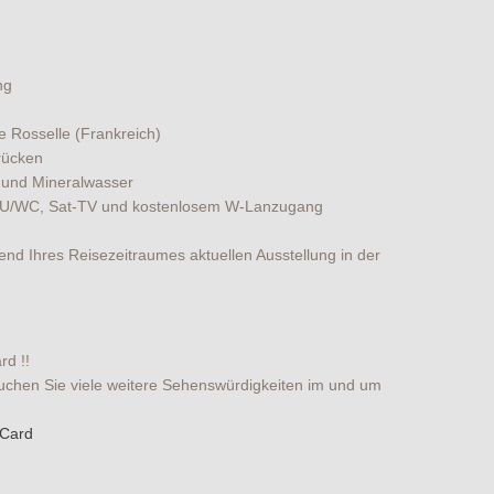
ng
 Rosselle (Frankreich)
rücken
 und Mineralwasser
 DU/WC, Sat-TV und kostenlosem W-Lanzugang
end Ihres Reisezeitraumes aktuellen Ausstellung in der
rd !!
esuchen Sie viele weitere Sehenswürdigkeiten im und um
-Card